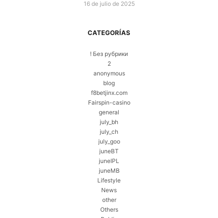
16 de julio de 2025
CATEGORÍAS
! Без рубрики
2
anonymous
blog
f8betjinx.com
Fairspin-casino
general
july_bh
july_ch
july_goo
juneBT
juneIPL
juneMB
Lifestyle
News
other
Others