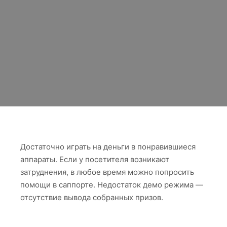
Достаточно играть на деньги в понравившиеся
аппараты. Если у посетителя возникают
затруднения, в любое время можно попросить
помощи в саппорте. Недостаток демо режима —
отсутствие вывода собранных призов.