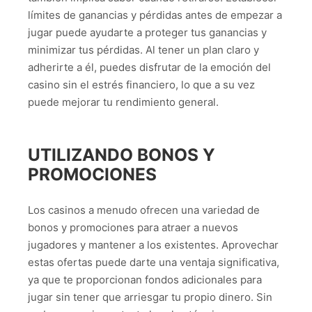
límites de ganancias y pérdidas antes de empezar a
jugar puede ayudarte a proteger tus ganancias y
minimizar tus pérdidas. Al tener un plan claro y
adherirte a él, puedes disfrutar de la emoción del
casino sin el estrés financiero, lo que a su vez
puede mejorar tu rendimiento general.
UTILIZANDO BONOS Y
PROMOCIONES
Los casinos a menudo ofrecen una variedad de
bonos y promociones para atraer a nuevos
jugadores y mantener a los existentes. Aprovechar
estas ofertas puede darte una ventaja significativa,
ya que te proporcionan fondos adicionales para
jugar sin tener que arriesgar tu propio dinero. Sin