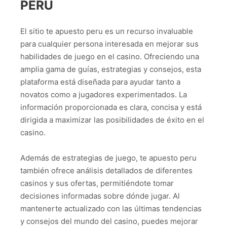
PERU
El sitio te apuesto peru es un recurso invaluable
para cualquier persona interesada en mejorar sus
habilidades de juego en el casino. Ofreciendo una
amplia gama de guías, estrategias y consejos, esta
plataforma está diseñada para ayudar tanto a
novatos como a jugadores experimentados. La
información proporcionada es clara, concisa y está
dirigida a maximizar las posibilidades de éxito en el
casino.
Además de estrategias de juego, te apuesto peru
también ofrece análisis detallados de diferentes
casinos y sus ofertas, permitiéndote tomar
decisiones informadas sobre dónde jugar. Al
mantenerte actualizado con las últimas tendencias
y consejos del mundo del casino, puedes mejorar