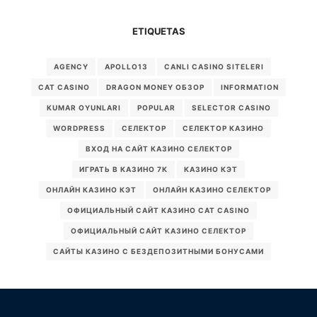
ETIQUETAS
AGENCY
APOLLO13
CANLI CASINO SITELERI
CAT CASINO
DRAGON MONEY ОБЗОР
INFORMATION
KUMAR OYUNLARI
POPULAR
SELECTOR CASINO
WORDPRESS
СЕЛЕКТОР
СЕЛЕКТОР КАЗИНО
ВХОД НА САЙТ КАЗИНО СЕЛЕКТОР
ИГРАТЬ В КАЗИНО 7К
КАЗИНО КЭТ
ОНЛАЙН КАЗИНО КЭТ
ОНЛАЙН КАЗИНО СЕЛЕКТОР
ОФИЦИАЛЬНЫЙ САЙТ КАЗИНО CAT CASINO
ОФИЦИАЛЬНЫЙ САЙТ КАЗИНО СЕЛЕКТОР
САЙТЫ КАЗИНО С БЕЗДЕПОЗИТНЫМИ БОНУСАМИ