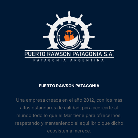
PUERTO RAWSON PATAGONIA
Una empresa creada en el año 2012, con los más
altos estándares de calidad, para acercarle al
mundo todo lo que el Mar tiene para ofrecernos,
respetando y manteniendo el equilibrio que dicho
ecosistema merece.