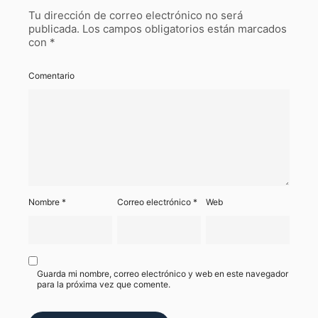
Tu dirección de correo electrónico no será
publicada.
Los campos obligatorios están marcados
con
*
Comentario
Nombre
*
Correo electrónico
*
Web
Guarda mi nombre, correo electrónico y web en este navegador
para la próxima vez que comente.