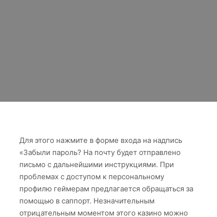
Для этого нажмите в форме входа на надпись
«Забыли пароль? На почту будет отправлено
письмо с дальнейшими инструкциями. При
проблемах с доступом к персональному
профилю геймерам предлагается обращаться за
помощью в саппорт. Незначительным
отрицательным моментом этого казино можно