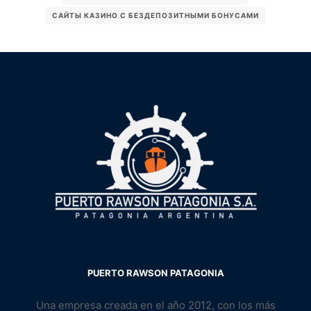
САЙТЫ КАЗИНО С БЕЗДЕПОЗИТНЫМИ БОНУСАМИ
PUERTO RAWSON PATAGONIA
Una empresa creada en el año 2012, con los más