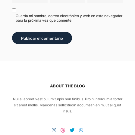
Guarda mi nombre, correo electrónico y web en este navegador
para la próxima vez que comente.
ABOUT THE BLOG
Nulla laoreet vestibulum turpis non finibus. Proin interdum a tortor
sit amet mollis. Maecenas sollicitudin accumsan enim, ut aliquet
risus.