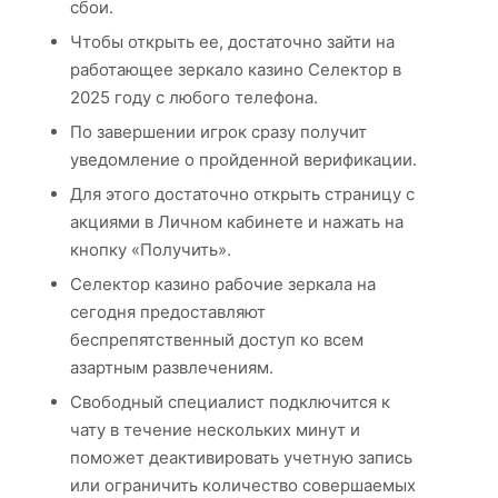
сбои.
Чтобы открыть ее, достаточно зайти на
работающее зеркало казино Селектор в
2025 году с любого телефона.
По завершении игрок сразу получит
уведомление о пройденной верификации.
Для этого достаточно открыть страницу с
акциями в Личном кабинете и нажать на
кнопку «Получить».
Селектор казино рабочие зеркала на
сегодня предоставляют
беспрепятственный доступ ко всем
азартным развлечениям.
Свободный специалист подключится к
чату в течение нескольких минут и
поможет деактивировать учетную запись
или ограничить количество совершаемых