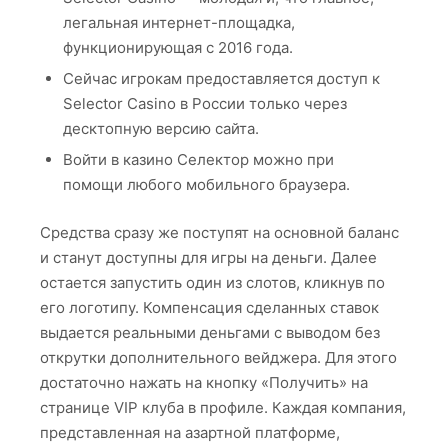
легальная интернет-площадка,
функционирующая с 2016 года.
Сейчас игрокам предоставляется доступ к
Selector Casino в России только через
десктопную версию сайта.
Войти в казино Селектор можно при
помощи любого мобильного браузера.
Средства сразу же поступят на основной баланс
и станут доступны для игры на деньги. Далее
остается запустить один из слотов, кликнув по
его логотипу. Компенсация сделанных ставок
выдается реальными деньгами с выводом без
открутки дополнительного вейджера. Для этого
достаточно нажать на кнопку «Получить» на
странице VIP клуба в профиле. Каждая компания,
представленная на азартной платформе,